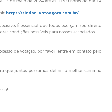
a 13 de maio de 2024 até as 11:00 horas do dia 14
ink:
https://sindael.votoagora.com.br/
.
decisivo. É essencial que todos exerçam seu direito
res condições possíveis para nossos associados.
esso de votação, por favor, entre em contato pelo
ara que juntos possamos definir o melhor caminho
sso!