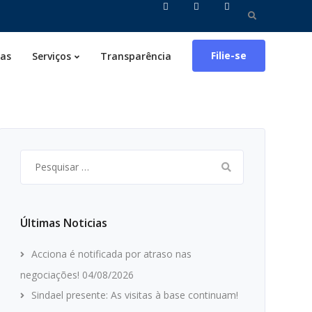
Pesquisar
por:
Filie-se
ias
Serviços
Transparência
Pesquisar
por:
Últimas Noticias
Acciona é notificada por atraso nas
negociações!
04/08/2026
Sindael presente: As visitas à base continuam!