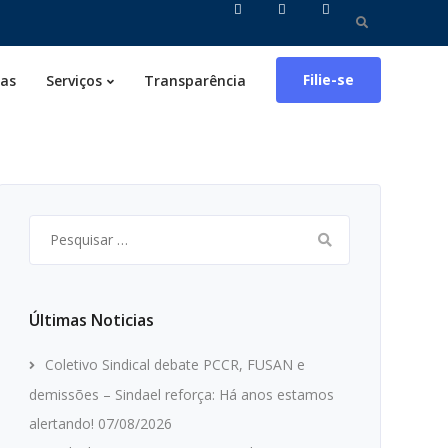
Pesquisar
por:
Filie-se
ias
Serviços
Transparência
Pesquisar
por:
Últimas Noticias
Coletivo Sindical debate PCCR, FUSAN e
demissões – Sindael reforça: Há anos estamos
alertando!
07/08/2026