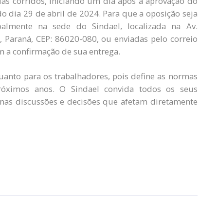
dias corridos, iniciando um dia após a aprovação do
o dia 29 de abril de 2024. Para que a oposição seja
oalmente na sede do Sindael, localizada na Av.
a, Paraná, CEP: 86020-080, ou enviadas pelo correio
m a confirmação de sua entrega.
anto para os trabalhadores, pois define as normas
róximos anos. O Sindael convida todos os seus
nas discussões e decisões que afetam diretamente