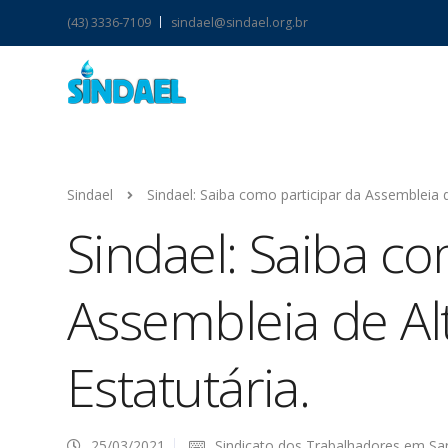
(43) 3336-7109
sindael@sindael.org.br
Sindael
Sindael: Saiba como participar da Assembleia d
Sindael: Saiba co
Assembleia de Al
Estatutária.
25/03/2021
Sindicato dos Trabalhadores em S