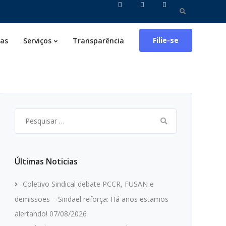
Pesquisar
por:
Filie-se
ias
Serviços
Transparência
Pesquisar
por:
Últimas Noticias
Coletivo Sindical debate PCCR, FUSAN e
demissões – Sindael reforça: Há anos estamos
alertando!
07/08/2026