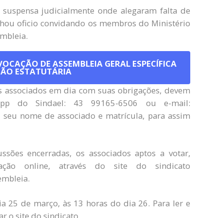
 suspensa judicialmente onde alegaram falta de
nhou oficio convidando os membros do Ministério
embleia.
NVOCAÇÃO DE ASSEMBLEIA GERAL ESPECÍFICA
ÇÃO ESTATUTÁRIA
os associados em dia com suas obrigações, devem
pp do Sindael: 43 99165-6506 ou e-mail:
 seu nome de associado e matrícula, para assim
ões encerradas, os associados aptos a votar,
ção online, através do site do sindicato
embleia.
a 25 de março, às 13 horas do dia 26. Para ler e
r o site do sindicato