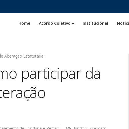
Home
Acordo Coletivo
Institucional
Notíc
e Alteração Estatutária.
mo participar da
teração
aneamento de Londrina e Região
Jurídico
,
Sindicato