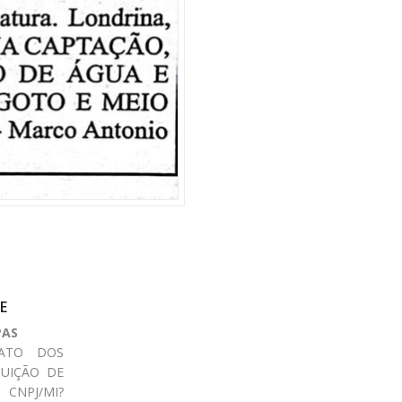
E
PAS
CATO DOS
BUIÇÃO DE
CNPJ/MI?