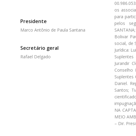
00.986.053
os associ
para parti
Presidente
pelos se
Marco Antônio de Paula Santana
SANTANA; 
Bolivar Pa
social, de
Secretário geral
Jurídica: 
Rafael Delgado
Suplentes 
Jurandir C
Conselho F
Suplentes 
Daniel. R
Santos; T
cientifica
impugnaçã
NA CAPTA
MEIO AMBI
– Dir. Pres