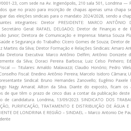
/0001-23, com sede na Av. Ingienópolis, 210 sala 501, Londrina — P
ados que no prazo para inscrição de chapas apenas uma chapa se
cipar das eleições sindicais para o mandato 2024/2028, sendo a ch
guintes integrantes: Diretor PRESIDENTE: MARCO ANTÔNIO
Secretário Geral: RAFAEL DELGADO; Diretor de Finanças e de P
vão Junior; Diretora de Comunicação e Imprensa: Marisa Souza Pla
 Saúde e Segurança do Trabalho: Cícero Gomes de Souza; Diretor de
Luiz Martins da Silva; Diretor Formação e Relações Sindicais: Amaro An
da Diretoria Executiva: Marco Antônio Delfim; Antônio Donizete 
lemente da Silva; Doraci Pereira Barbosa; Luiz Celso Pinheiro; Ed
iscal — Titulares: Arnaldo Malavazzi; Claudio Honório; Pedro Vilel
Conselho Fiscal: Enedino Antônio Pereira; Marcelo Isidoro Câmara; U
epresentante Sindical: Bruno Hemandes Zanovello; Eugênio Paxele 
iago Nagy Amaral; Ailton da Silva. Diante do exposto, ficam os 
dos de que têm o prazo de cinco dias a contar da publicação deste 
o de candidatura. Londrina, 13/09/2023. SINDICATO DOS TRA
ÇÃO, PURIFICAÇÃO, TRATAMENTO E DISTRIBUIÇÃO DE ÁGUA E
ENTE DE LONDRINA E REGIÃO – SINDAEL – Marco Antonio De Pau
idente