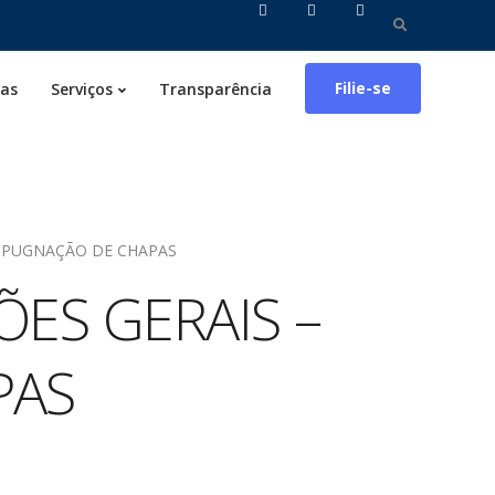
Pesquisar
por:
Filie-se
ias
Serviços
Transparência
IMPUGNAÇÃO DE CHAPAS
ÕES GERAIS –
PAS