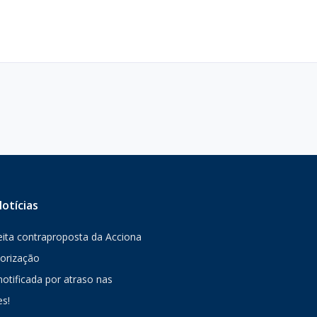
otícias
jeita contraproposta da Acciona
lorização
notificada por atraso nas
s!