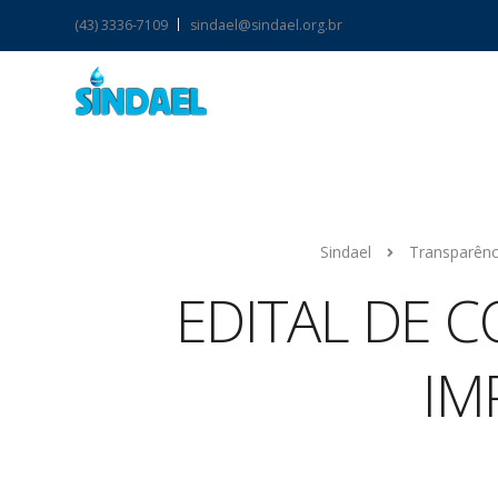
(43) 3336-7109
sindael@sindael.org.br
Sindael
Transparênc
EDITAL DE C
IM