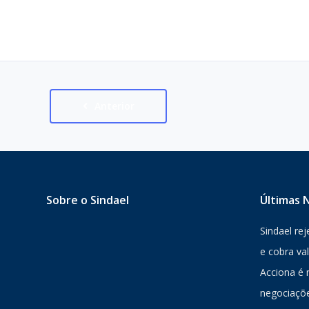
Anterior
Sobre o Sindael
Últimas N
Sindael re
e cobra va
Acciona é 
negociaçõe