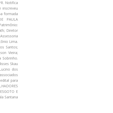
R. Notifica
 inscreveu
apa formada
 DE PAULA
atrimônio:
th; Diretor
 Assessoria
tônio Lima.
dos Santos;
son Vieira;
a Sobrinho.
lisses Skau
Lucino dos
associados
edital para
BALHADORES
 ESGOTO E
la Santana