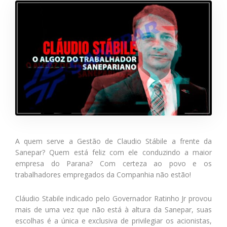
A quem serve a Gestão de Claudio Stábile a frente da
Sanepar? Quem está feliz com ele conduzindo a maior
empresa do Parana? Com certeza ao povo e os
trabalhadores empregados da Companhia não estão!
Cláudio Stabile indicado pelo Governador Ratinho Jr provou
mais de uma vez que não está à altura da Sanepar, suas
escolhas é a única e exclusiva de privilegiar os acionistas,