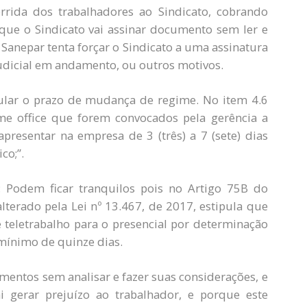
rrida dos trabalhadores ao Sindicato, cobrando
que o Sindicato vai assinar documento sem ler e
a Sanepar tenta forçar o Sindicato a uma assinatura
udicial em andamento, ou outros motivos.
ular o prazo de mudança de regime. No item 4.6
 office que forem convocados pela gerência a
apresentar na empresa de 3 (três) a 7 (sete) dias
co;”.
: Podem ficar tranquilos pois no Artigo 75B do
lterado pela Lei nº 13.467, de 2017, estipula que
e teletrabalho para o presencial por determinação
mínimo de quinze dias.
umentos sem analisar e fazer suas considerações, e
i gerar prejuízo ao trabalhador, e porque este