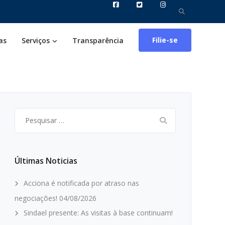
Pesquisar
por:
Filie-se
as
Serviços
Transparência
Pesquisar
por:
Últimas Noticias
Acciona é notificada por atraso nas
negociações!
04/08/2026
Sindael presente: As visitas à base continuam!